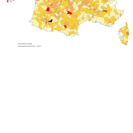
2500 - 3000
> 3000
France EPCI Svg Data
Cartographie comersis.com - © 2022